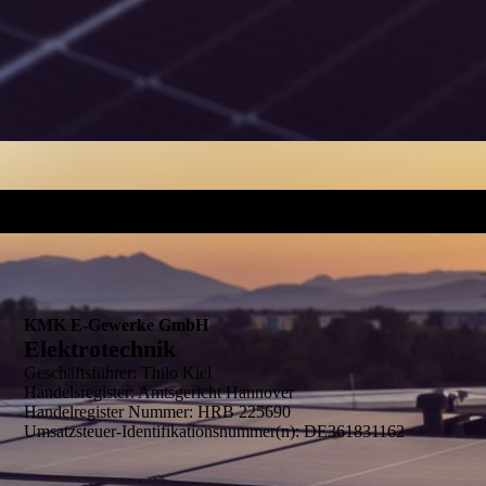
KMK E-Gewerke GmbH
Elektrotechnik
Geschäftsführer: Thilo Kiel
Handelsregister: Amtsgericht Hannover
Handelregister Nummer: HRB 225690
Umsatzsteuer-Identifikationsnummer(n): DE361831162