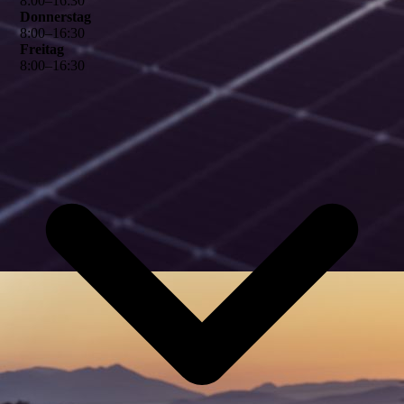
8
:
00
–
16
:
30
Donnerstag
8
:
00
–
16
:
30
Freitag
8
:
00
–
16
:
30