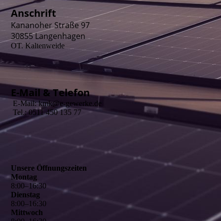
Anschrift
Kananoher Straße 97
30855 Langenhagen
OT. Kaltenweide
E-Mail & Telefon
E-Mail: kmk@e-gewerke.de
Tel.: 0511 450 135 77
Unsere Öffnungszeiten
Montag
8
:
00
–
16
:
30
Dienstag
8
:
00
–
16
:
30
Mittwoch