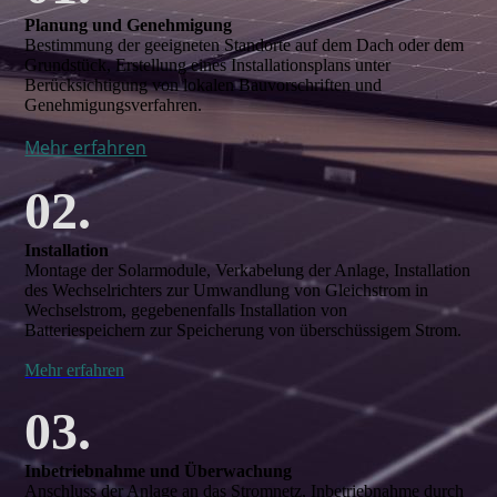
Planung und Genehmigung
Bestimmung der geeigneten Standorte auf dem Dach oder dem
Grundstück, Erstellung eines Installationsplans unter
Berücksichtigung von lokalen Bauvorschriften und
Genehmigungsverfahren.
Mehr erfahren
02.
Installation
Montage der Solarmodule, Verkabelung der Anlage, Installation
des Wechselrichters zur Umwandlung von Gleichstrom in
Wechselstrom, gegebenenfalls Installation von
Batteriespeichern zur Speicherung von überschüssigem Strom.
Mehr erfahren
03.
Inbetriebnahme und Überwachung
Anschluss der Anlage an das Stromnetz, Inbetriebnahme durch