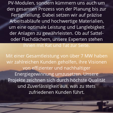
PV-Modulen, sondern kümmern uns auch um
den gesamten Prozess von der Planung bis zur
Fertigstellung. Dabei setzen wir auf präzise
Arbeitsabläufe und hochwertige Materialien,
um eine optimale Leistung und Langlebigkeit
der Anlagen zu gewährleisten. Ob auf Sattel-
oder Flachdächern, unsere Experten stehen
Ihnen mit Rat und Tat zur Seite.
Mit einer Gesamtleistung von über 7 MW haben
wir zahlreichen Kunden geholfen, ihre Visionen
von effizienter und nachhaltiger
Energiegewinnung umzusetzen. Unsere
Projekte zeichnen sich durch höchste Qualität
und Zuverlässigkeit aus, was zu stets
zufriedenen Kunden führt.