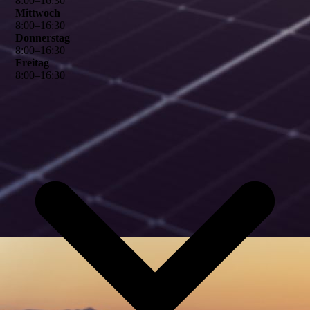
8
:
00
–
16
:
30
Mittwoch
8
:
00
–
16
:
30
Donnerstag
8
:
00
–
16
:
30
Freitag
8
:
00
–
16
:
30