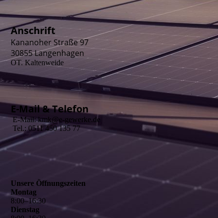
Anschrift
Kananoher Straße 97
30855 Langenhagen
OT. Kaltenweide
E-Mail & Telefon
E-Mail: kmk@e-gewerke.de
Tel.: 0511 450 135 77
Unsere Öffnungszeiten
Montag
8
:
00
–
16
:
30
Dienstag