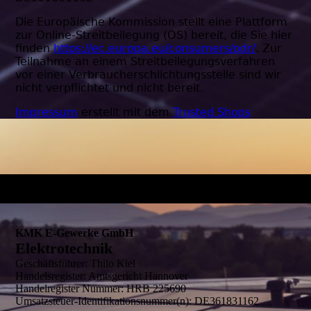
KMK E-Gewerke GmbH
Elektrotechnik
Geschäftsführer: Thilo Kiel
Handelsregister: Amtsgericht Hannover
Handelregister Nummer: HRB 225690
Umsatzsteuer-Identifikationsnummer(n): DE361831162